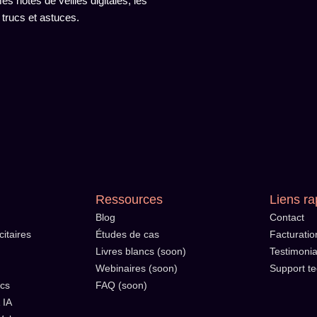
s notes de veilles digitales, les
 trucs et astuces.
Ressources
Liens ra
Blog
Contact
itaires
Études de cas
Facturatio
Livres blancs (soon)
Testimonia
Webinaires (soon)
Support t
ics
FAQ (soon)
 IA