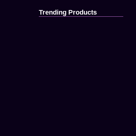
Trending Products
Mon template de création de…
janvier 11, 2026
Comment définir votre budget média…
janvier 11, 2026
Votre Looker Studio comme outil…
janvier 11, 2026
Utiliser Google Ads pour comprendre…