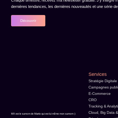
Chaque timestre, recevez ma newsletter gratuite. J’y intègre me
dernières tendances, les dernières nouveautés et une série de
Découvrir
Services
Stratégie Digitale
Campagnes public
E-Commerce
CRO
Tracking & Analyt
Cloud, Big Data &
MX est le surnom de Martix qui est lui même mon surnom :)